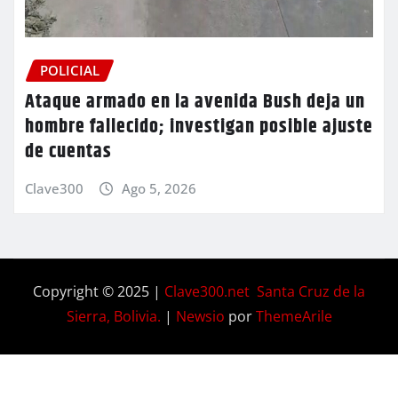
POLICIAL
Ataque armado en la avenida Bush deja un
hombre fallecido; investigan posible ajuste
de cuentas
Clave300
Ago 5, 2026
Copyright © 2025 |
Clave300.net Santa Cruz de la
Sierra, Bolivia.
|
Newsio
por
ThemeArile
Home
Privacy
Blog
Contactos
Nosotros
Policy