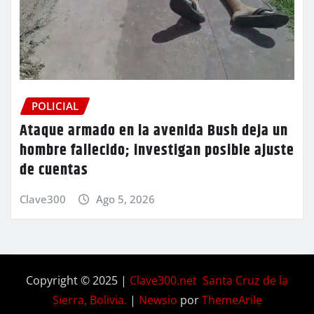
POLICIAL
Ataque armado en la avenida Bush deja un
hombre fallecido; investigan posible ajuste
de cuentas
Clave300
Ago 5, 2026
Copyright © 2025 |
Clave300.net Santa Cruz de la
Sierra, Bolivia.
|
Newsio
por
ThemeArile