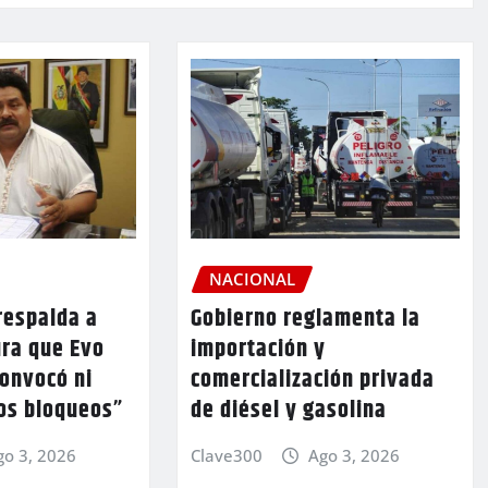
NACIONAL
respalda a
Gobierno reglamenta la
ura que Evo
importación y
convocó ni
comercialización privada
los bloqueos”
de diésel y gasolina
go 3, 2026
Clave300
Ago 3, 2026