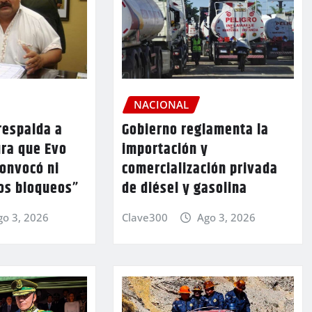
NACIONAL
respalda a
Gobierno reglamenta la
ura que Evo
importación y
convocó ni
comercialización privada
los bloqueos”
de diésel y gasolina
go 3, 2026
Clave300
Ago 3, 2026