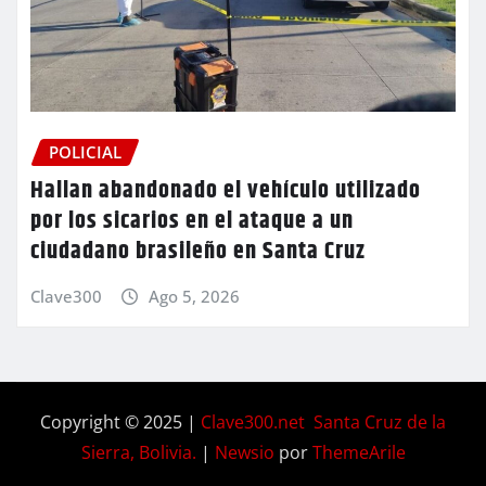
POLICIAL
Hallan abandonado el vehículo utilizado
por los sicarios en el ataque a un
ciudadano brasileño en Santa Cruz
Clave300
Ago 5, 2026
Copyright © 2025 |
Clave300.net Santa Cruz de la
Sierra, Bolivia.
|
Newsio
por
ThemeArile