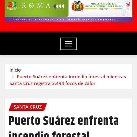
Inicio
Puerto Suárez enfrenta incendio forestal mientras
Santa Cruz registra 3.494 focos de calor
SANTA CRUZ
Puerto Suárez enfrenta