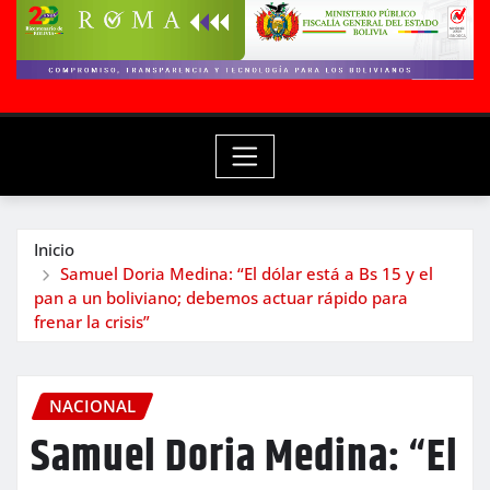
Inicio
Samuel Doria Medina: “El dólar está a Bs 15 y el
pan a un boliviano; debemos actuar rápido para
frenar la crisis”
NACIONAL
Samuel Doria Medina: “El