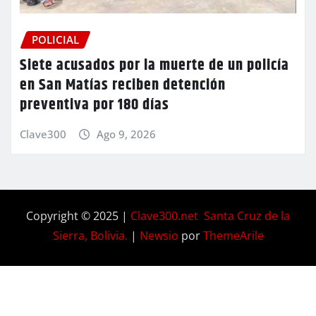
POLICIAL
Siete acusados por la muerte de un policía
en San Matías reciben detención
preventiva por 180 días
Clave300
Ago 9, 2026
Copyright © 2025 |
Clave300.net Santa Cruz de la
Sierra, Bolivia.
|
Newsio
por
ThemeArile
Home
Privacy
Blog
Contactos
Nosotros
Policy