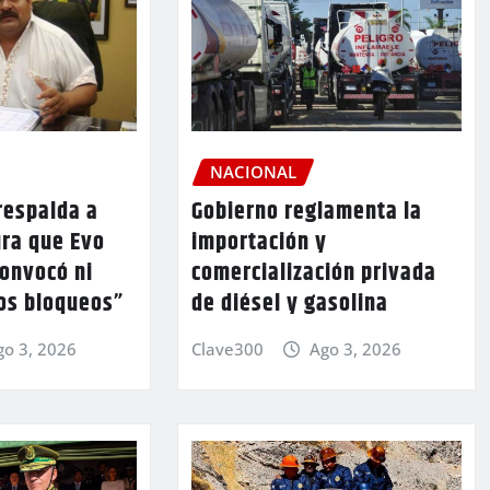
NACIONAL
respalda a
Gobierno reglamenta la
ura que Evo
importación y
convocó ni
comercialización privada
los bloqueos”
de diésel y gasolina
go 3, 2026
Clave300
Ago 3, 2026