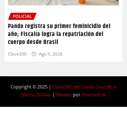
POLICIAL
Pando registra su primer feminicidio del
año; Fiscalía logra la repatriación del
cuerpo desde Brasil
Clave300
Ago 5, 2026
Copyright © 2025 |
Clave300.net Santa Cruz de la
Sierra, Bolivia.
|
Newsio
por
ThemeArile
Home
Privacy
Blog
Contactos
Nosotros
Policy