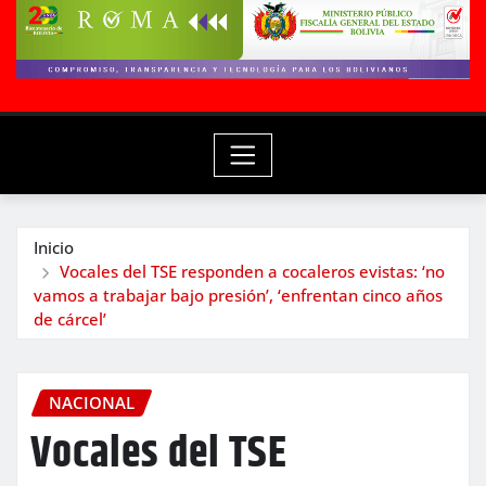
Inicio
Vocales del TSE responden a cocaleros evistas: ‘no
vamos a trabajar bajo presión’, ‘enfrentan cinco años
de cárcel’
NACIONAL
Vocales del TSE