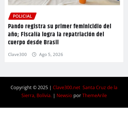
POLICIAL
Pando registra su primer feminicidio del
año; Fiscalía logra la repatriación del
cuerpo desde Brasil
Clave300
Ago 5, 2026
Copyright © 2025 |
Clave300.net Santa Cruz de la
Sierra, Bolivia.
|
Newsio
por
ThemeArile
Home
Privacy
Blog
Contactos
Nosotros
Policy